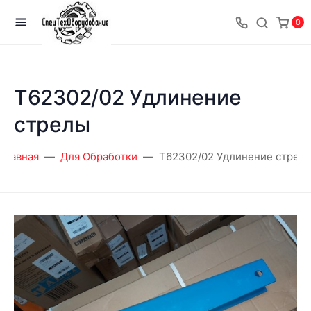
0
T62302/02 Удлинение
стрелы
Главная
Для Обработки
T62302/02 Удлинение стрел