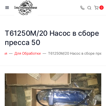
0
T61250M/20 Насос в сборе
пресса 50
вная
Для Обработки
T61250M/20 Насос в сборе пресс