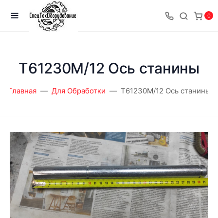
0
T61230M/12 Ось станины
Главная
Для Обработки
T61230M/12 Ось станины