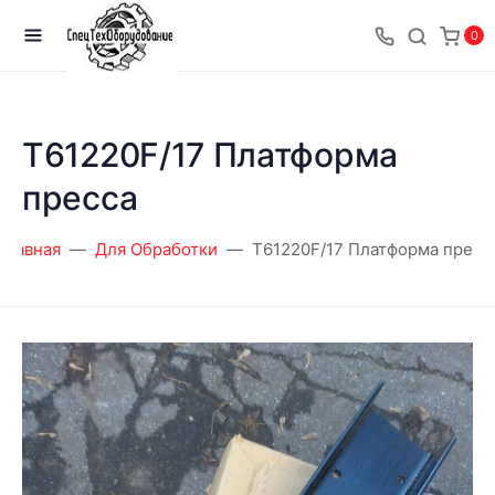
0
T61220F/17 Платформа
пресса
Главная
Для Обработки
T61220F/17 Платформа пресс