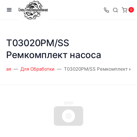
0
T03020PM/SS
Ремкомплект насоса
авная
Для Обработки
T03020PM/SS Ремкомплект нас