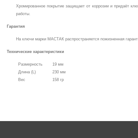
Хромированное покрытие защищает от коррозии и придаёт клю
работы.
Гарантия
На ключи марки МАСТАК распространяется пожизненная гарант
Технические характеристики
Размерность
19
мм
Длина
(L)
230 мм
Вес
1
5
8 гр