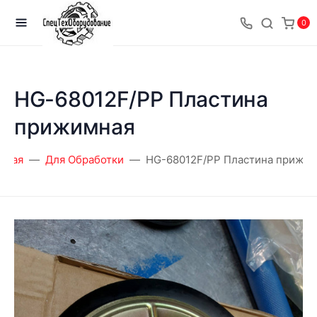
0
HG-68012F/PP Пластина
прижимная
вная
Для Обработки
HG-68012F/PP Пластина прижи